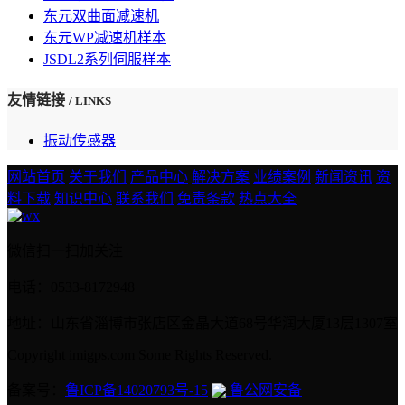
东元双曲面减速机
东元WP减速机样本
JSDL2系列伺服样本
友情链接
/ LINKS
振动传感器
网站首页
关于我们
产品中心
解决方案
业绩案例
新闻资讯
资
料下载
知识中心
联系我们
免责条款
热点大全
微信扫一扫加关注
电话：0533-8172948
地址：山东省淄博市张店区金晶大道68号华润大厦13层1307室
Copyright imigps.com Some Rights Reserved.
备案号：
鲁ICP备14020793号-15
鲁公网安备