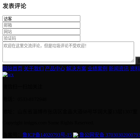
发表评论
网站首页
关于我们
产品中心
解决方案
业绩案例
新闻资讯
资料
微信扫一扫加关注
电话：0533-8172948
地址：山东省淄博市张店区金晶大道68号华润大厦13层1307室
Copyright imigps.com Some Rights Reserved.
备案号：
鲁ICP备14020793号-15
鲁公网安备 3703030200079