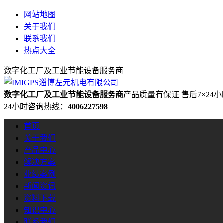
网站地图
关于我们
联系我们
热点大全
数字化工厂及工业节能设备服务商
数字化工厂及工业节能设备服务商
产品质量有保证 售后7×24
24小时咨询热线：
4006227598
首页
关于我们
产品中心
解决方案
业绩案例
新闻资讯
资料下载
知识中心
联系我们