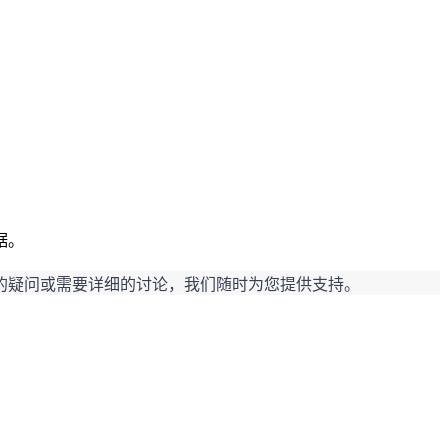
据。
的疑问或需要详细的讨论，我们随时为您提供支持。