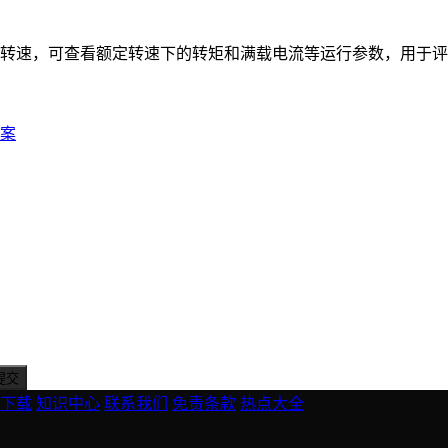
转速，可查看额定转速下的转矩和满载电流等运行参数，用于评
案
下载
知识中心
联系我们
免责条款
热点大全