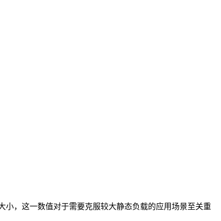
供的转矩大小，这一数值对于需要克服较大静态负载的应用场景至关重