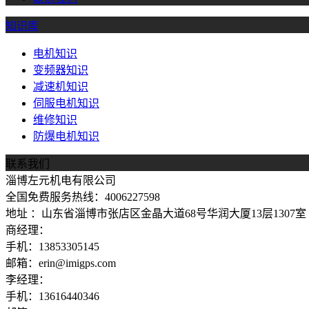
知识库
电机知识
变频器知识
减速机知识
伺服电机知识
维修知识
防爆电机知识
联系我们
淄博左元机电有限公司
全国免费服务热线：4006227598
地址 ：山东省淄博市张店区金晶大道68号华润大厦13层1307室
商经理：
手机：13853305145
邮箱：erin@imigps.com
李经理：
手机：13616440346