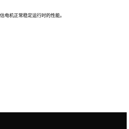
估电机正常稳定运行时的性能。