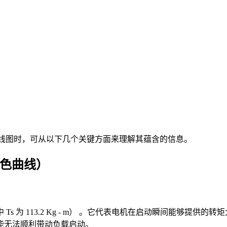
- 转速）曲线图时，可从以下几个关键方面来理解其蕴含的信息。
黑色曲线）
 为 113.2 Kg - m） 。它代表电机在启动瞬间能够提
能无法顺利带动负载启动。