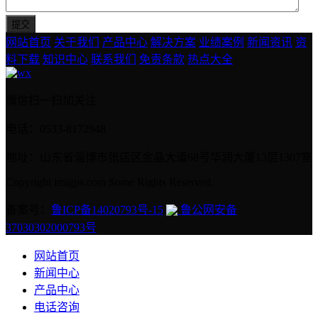
网站首页
关于我们
产品中心
解决方案
业绩案例
新闻资讯
资
料下载
知识中心
联系我们
免责条款
热点大全
微信扫一扫加关注
电话：0533-8172948
地址：山东省淄博市张店区金晶大道68号华润大厦13层1307室
Copyright imigps.com Some Rights Reserved.
备案号：
鲁ICP备14020793号-15
鲁公网安备
37030302000793号
网站首页
新闻中心
产品中心
电话咨询