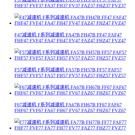
FHF37 FVF37 FA37 FH37 FV37 FAZ37 FHZ37 FVZ37
F47减速机 F系列减速机 FA47B FH47B FF47 FAF47
FHF47 FVF47 FA47 FH47 FV47 FAZ47 FHZ47 FVZ47
F57减速机 F系列减速机 FA57B FH57B FF57 FAF57
FHF57 FVF57 FA57 FH57 FV57 FAZ57 FHZ57 FVZ57
F67减速机 F系列减速机 FA67B FH67B FF67 FAF67
FHF67 FVF67 FA67 FH67 FV67 FAZ67 FHZ67 FVZ67