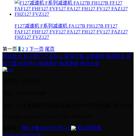
F127减速机 F系列减速机 FA127B FH127B FF127
FAF127 FHF127 FVF127 FA127 FH127 FV127 FAZ127
FHZ127 FVZ127
第一页
1
2
3
下一页
尾页
网站首页
关于我们
产品中心
解决方案
业绩案例
新闻资讯
资
料下载
知识中心
联系我们
免责条款
热点大全
微信扫一扫加关注
电话：0533-8172948
地址：山东省淄博市张店区金晶大道68号华润大厦13层1307室
Copyright imigps.com Some Rights Reserved.
备案号：
鲁ICP备14020793号-15
鲁公网安备
37030302000793号