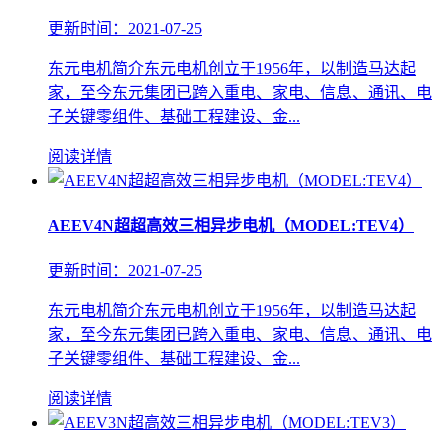
更新时间：2021-07-25
东元电机简介东元电机创立于1956年，以制造马达起
家，至今东元集团已跨入重电、家电、信息、通讯、电
子关键零组件、基础工程建设、金...
阅读详情
AEEV4N超超高效三相异步电机（MODEL:TEV4）
更新时间：2021-07-25
东元电机简介东元电机创立于1956年，以制造马达起
家，至今东元集团已跨入重电、家电、信息、通讯、电
子关键零组件、基础工程建设、金...
阅读详情