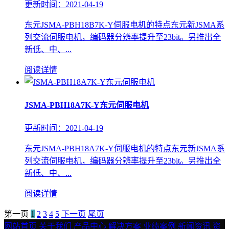
更新时间：2021-04-19
东元JSMA-PBH18B7K-Y伺服电机的特点东元新JSMA系
列交流伺服电机，编码器分辨率提升至23bit。另推出全
新低、中、...
阅读详情
JSMA-PBH18A7K-Y东元伺服电机
更新时间：2021-04-19
东元JSMA-PBH18A7K-Y伺服电机的特点东元新JSMA系
列交流伺服电机，编码器分辨率提升至23bit。另推出全
新低、中、...
阅读详情
第一页
1
2
3
4
5
下一页
尾页
网站首页
关于我们
产品中心
解决方案
业绩案例
新闻资讯
资