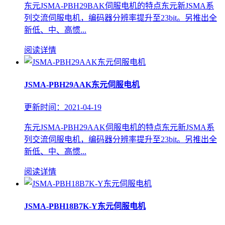
东元JSMA-PBH29BAK伺服电机的特点东元新JSMA系
列交流伺服电机，编码器分辨率提升至23bit。另推出全
新低、中、高惯...
阅读详情
JSMA-PBH29AAK东元伺服电机
更新时间：2021-04-19
东元JSMA-PBH29AAK伺服电机的特点东元新JSMA系
列交流伺服电机，编码器分辨率提升至23bit。另推出全
新低、中、高惯...
阅读详情
JSMA-PBH18B7K-Y东元伺服电机