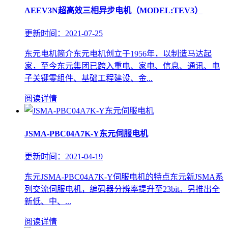
AEEV3N超高效三相异步电机（MODEL:TEV3）
更新时间：2021-07-25
东元电机简介东元电机创立于1956年，以制造马达起
家，至今东元集团已跨入重电、家电、信息、通讯、电
子关键零组件、基础工程建设、金...
阅读详情
JSMA-PBC04A7K-Y东元伺服电机
更新时间：2021-04-19
东元JSMA-PBC04A7K-Y伺服电机的特点东元新JSMA系
列交流伺服电机，编码器分辨率提升至23bit。另推出全
新低、中、...
阅读详情