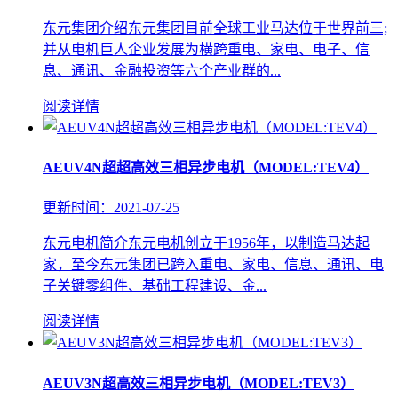
东元集团介绍东元集团目前全球工业马达位于世界前三;
并从电机巨人企业发展为横跨重电、家电、电子、信
息、通讯、金融投资等六个产业群的...
阅读详情
AEUV4N超超高效三相异步电机（MODEL:TEV4）
更新时间：2021-07-25
东元电机简介东元电机创立于1956年，以制造马达起
家，至今东元集团已跨入重电、家电、信息、通讯、电
子关键零组件、基础工程建设、金...
阅读详情
AEUV3N超高效三相异步电机（MODEL:TEV3）