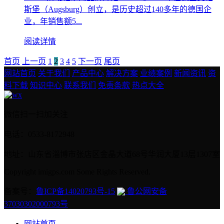
斯堡（Augsburg）创立，是历史超过140多年的德国企
业，年销售额5...
阅读详情
首页
上一页
1
2
3
4
5
下一页
尾页
网站首页
关于我们
产品中心
解决方案
业绩案例
新闻资讯
资
料下载
知识中心
联系我们
免责条款
热点大全
微信扫一扫加关注
电话：0533-8172948
地址：山东省淄博市张店区金晶大道68号华润大厦13层1307室
Copyright imigps.com Some Rights Reserved.
备案号：
鲁ICP备14020793号-15
鲁公网安备
37030302000793号
网站首页