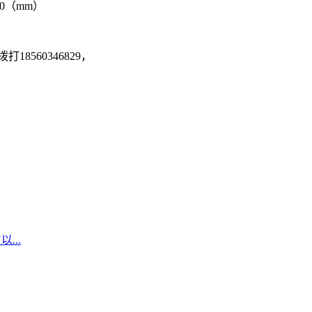
1900（mm）
560346829，
...