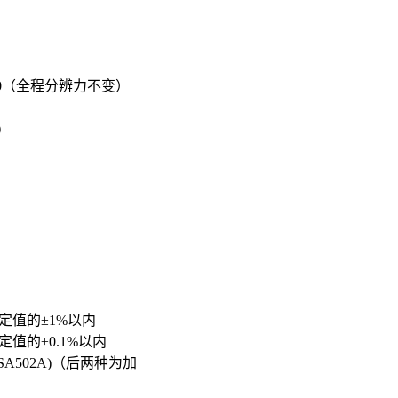
000（全程分辨力不变）
)
设定值的±1%以内
定值的±0.1%以内
配EDSA502A)（后两种为加