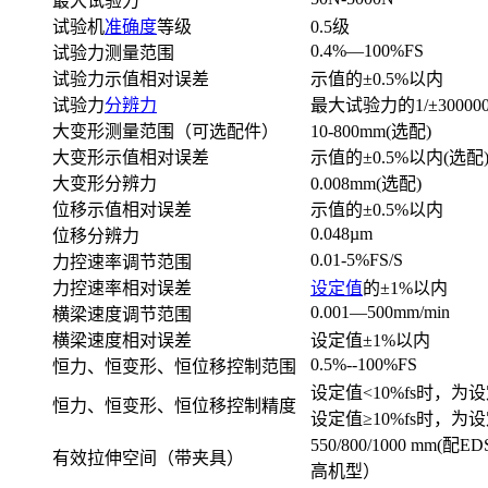
最大试验力
试验机
准确度
等级
0.5级
0.4%—100%FS
试验力测量范围
试验力示值相对误差
示值的±0.5%以内
试验力
分辨力
最大试验力的1/±300
大变形测量范围（可选配件）
10-800mm(选配)
大变形示值相对误差
示值的±0.5%以内(选配
大变形分辨力
0.008mm(选配)
位移示值相对误差
示值的±0.5%以内
0.048µm
位移分辨力
0.01-5%FS/S
力控速率调节范围
力控速率相对误差
设定值
的±1%以内
0.001—500mm/min
横梁速度调节范围
横梁速度相对误差
设定值±1%以内
0.5%--100%FS
恒力、恒变形、恒位移控制范围
设定值<10%fs时，为
恒力、恒变形、恒位移控制精度
设定值≥10%fs时，为设
550/800/1000 mm(
有效拉伸空间（带夹具）
高机型）