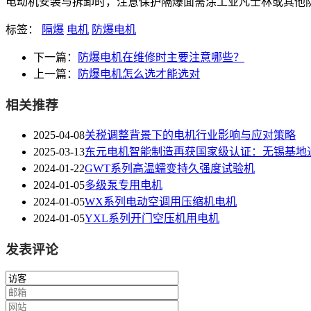
电动机安装与拆卸时，注意保护隔爆面需涂工业凡士林或其他
标签：
隔爆
电机
防爆电机
下一篇：
防爆电机在维修时主要注意哪些？
上一篇：
防爆电机怎么选才能选对
相关推荐
2025-04-08
关税调整背景下的电机行业影响与应对策略
2025-03-13
东元电机智能制造再获国家级认证：无锡基地
2024-01-22
GWT系列高温蠕变持久强度试验机
2024-01-05
多级泵专用电机
2024-01-05
WX系列电动空调用压缩机电机
2024-01-05
YXL系列开门空压机用电机
发表评论