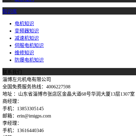
知识库
电机知识
变频器知识
减速机知识
伺服电机知识
维修知识
防爆电机知识
联系我们
淄博左元机电有限公司
全国免费服务热线：4006227598
地址 ：山东省淄博市张店区金晶大道68号华润大厦13层1307室
商经理：
手机：13853305145
邮箱：erin@imigps.com
李经理：
手机：13616440346