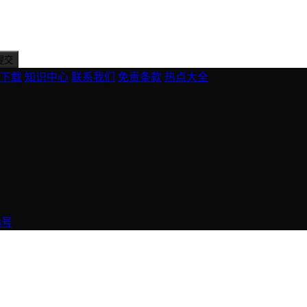
下载
知识中心
联系我们
免责条款
热点大全
3号